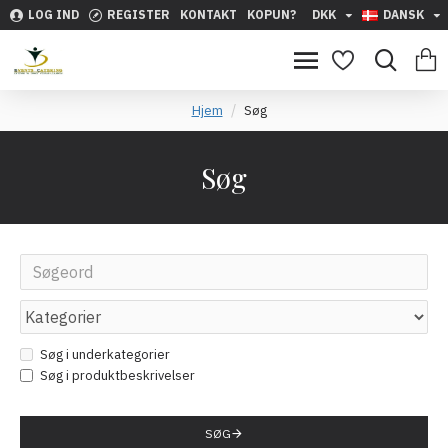
LOG IND
REGISTER
KONTAKT
KOPUN?
DKK
DANSK
Hjem
Søg
Søg
Søg i underkategorier
Søg i produktbeskrivelser
SØG