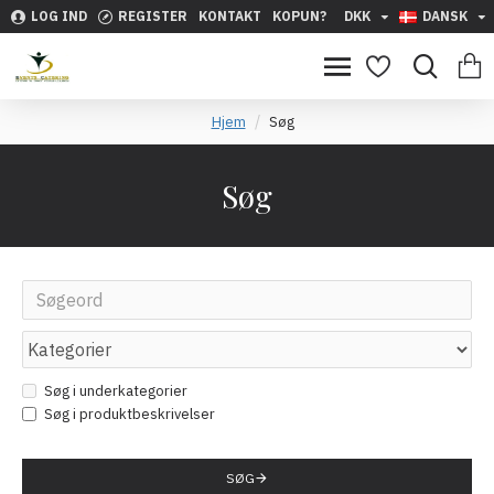
LOG IND
REGISTER
KONTAKT
KOPUN?
DKK
DANSK
Hjem
Søg
Søg
Søg i underkategorier
Søg i produktbeskrivelser
SØG