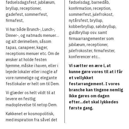
fødselsdagsfest, jubilæum,
fødselsdag, barnedåb,
bryllup, receptioner,
konfirmation, reception,
gadefest, sommerfest,
sommerfest, julefrokost,
firmafest,
nytårsfest, bryllup,
kobberbryllup, sølvbryllup,
Vi har både Brunch-, Lunch-,
guldbryllup osv. samt
Dinner-, og natmads menuer…
firmaarrangementer som
og alt derimellem, såsom
jubilæum, receptioner,
tapas, canapeer, kager,
julefrokoster, firmafester,
receptions menuer etc. Om de
konferencer etc...
ønsker at holde festen
hjemme, måske i haven, eller i
Vi sætter en ære i, at
lejede lokaler eller i nogle af
kunne gøre vores til at i får
vore rummelige og elegante
et vellykket
festlokaler er helt om til Dem.
festarrangement. I vores
branche kan tingene nemlig
Vi glæder os helt vildt til at
ikke gøres om dagen
levere en festlig
efter...det skal lykkedes
madoplevelse til netop Dem.
første gang.
Køkkenet er kosmopolitisk,
med inspiration fra såvel det