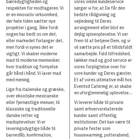
bæredygtigheden og
vores online kundeservice
respekten for modtageren. Vi
sørger vi for, at De får den
er en innovativ virksomhed,
bedste rådgivning og
der hele tiden sætter nye
vejledning til Deres
projekter i gang. Ikke fordi
arrangement eller blot en
nogen har bedt os om det,
dejlig spiseoplevelse. Vi ser
eller markedet forlanger det,
frem til at betjene Dem, og vi
men fordi vi synes det er
vil sætte pris på et tillidsfuldt
vigtigt. Vi skaber moderne
samarbejde. Fuld tilfredshed,
mad til moderne mennesker,
lækker mad og god service er
hvor tradition og fornyelse
vores forpligtelse over for
går hånd i hånd. Vi laver mad
vore kunder og Deres gæster.
med mening.
Et af vores ultimative mål hos
Eventsd Catering er, at skabe
Lige fra italienske og græske,
en uforglemmelig oplevelse....
over eksotiske mexicanske
eller fjernøstlige menuer, til
Vi leverer både til private
klassiske og traditionelle
samt erhvervsrelaterede
danske retter og
kunder samt offentlig
madoplevelser. Vi er
institutioner. Det kan være til
leveringsdygtige både til
private fester som
barnedåb, konfirmation,
housewarming, polterabend,