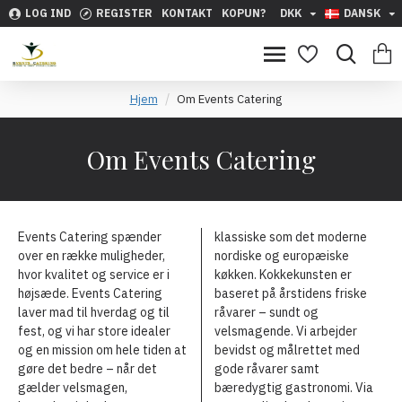
LOG IND
REGISTER
KONTAKT
KOPUN?
DKK
DANSK
Hjem
Om Events Catering
Om Events Catering
Events Catering spænder
klassiske som det moderne
over en række muligheder,
nordiske og europæiske
hvor kvalitet og service er i
køkken. Kokkekunsten er
højsæde. Events Catering
baseret på årstidens friske
laver mad til hverdag og til
råvarer – sundt og
fest, og vi har store idealer
velsmagende. Vi arbejder
og en mission om hele tiden at
bevidst og målrettet med
gøre det bedre – når det
gode råvarer samt
gælder velsmagen,
bæredygtig gastronomi. Via