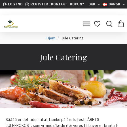
LOG IND
REGISTER
KONTAKT
KOPUN?
DKK
DANSK
Hjem
Jule Catering
Jule Catering
Såååå er det tiden til at tænke på årets fest...ÅRETS
JULEFROKOST, som vi med glæde gør vores til bliver et brag af