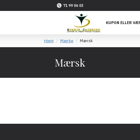
71 99 06 03
KUPON ELLER VÆR
Hjem
Mærke
Mærsk
Mærsk