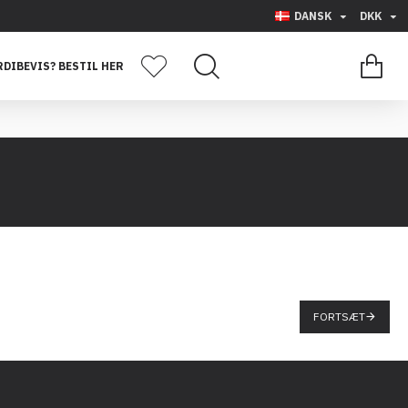
DANSK
DKK
0 vare(r) - 0,00
DIBEVIS? BESTIL HER
FORTSÆT