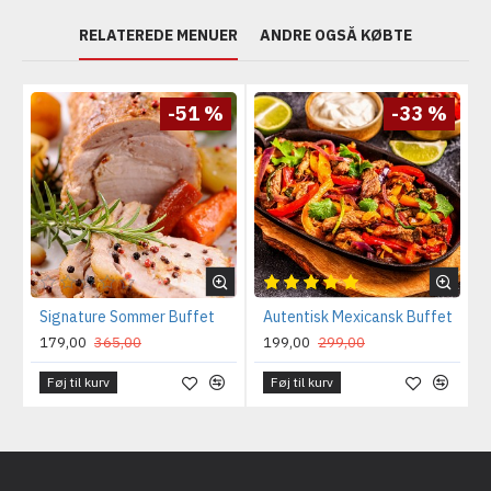
RELATEREDE MENUER
ANDRE OGSÅ KØBTE
-51 %
-33 %
Signature Sommer Buffet
Autentisk Mexicansk Buffet
179,00
365,00
199,00
299,00
Føj til kurv
Føj til kurv