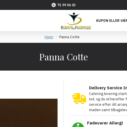
71 99 06 03
KUPON ELLER VÆR
Hjem
Panna Cotte
Panna Cotte
Delivery Service I
Catering levering star
ind, og du vil herefter
service efter dit arr
maden samt tilbageleve
Fødevarer Allergi