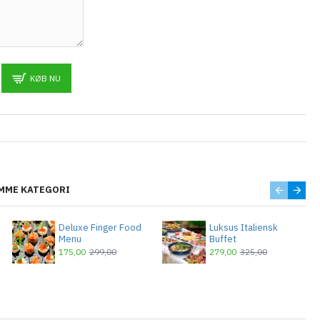
KØB NU
MME KATEGORI
Deluxe Finger Food
Luksus Italiensk
Menu
Buffet
175,00
299,00
279,00
325,00