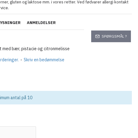
erner, gluten og laktose mm. i vores retter. Ved fødvarer allergi kontakt
vice.
LYSNINGER
ANMELDELSER
SPØRGSMÅL ?
et med bær, pistacie og citronmelisse
rderinger.
-
Skriv en bedømmelse
nimum antal på 10