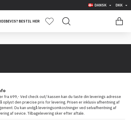
DANSK
DKK
0 vare(r) - 0,00
DIBEVIS? BESTIL HER
nfo
ter fra 699,- Ved check out/ kassen kan du taste din leverings adresse
 få oplyst den præcise pris for levering. Prisen er inklusiv afhentning af
angement. Du kan undgå leveringsomkostninger ved selvafhentning af
ring af sevice. Tilbagelevering sker efter aftale.