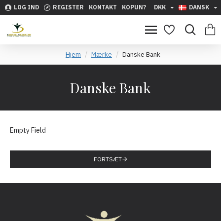
LOG IND
REGISTER
KONTAKT
KOPUN?
DKK
DANSK
Hjem
Mærke
Danske Bank
Danske Bank
Empty Field
FORTSÆT